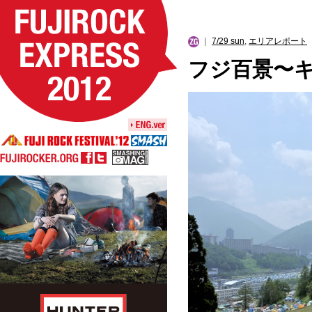
｜
7/29 sun
,
エリアレポート
｜
フジ百景〜