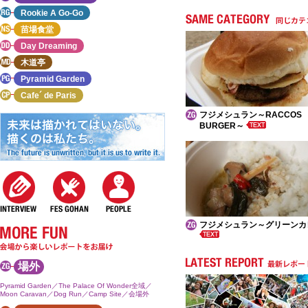
Rookie A Go-Go
苗場食堂
Day Dreaming
木道亭
Pyramid Garden
Cafe´ de Paris
フジメシュラン～RACCOS
BURGER～
フジメシュラン～グリーンカ
場外
Pyramid Garden／The Palace Of Wonder全域／
Moon Caravan／Dog Run／Camp Site／会場外