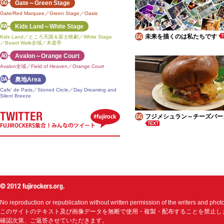
Gate～Green Stage
Gate/Red Marquee／Green Stage／Oasis
Kids Land～White Stage
未来を描くのは私たちです
Kids Land／ところ天国＆富士映劇／White Stage
／Board Walk全域／木道亭
Avalon～Orange Court
Avalon全域／Field of Heaven／Orange Court
奥地Area
Cafe' de Paris／Stoned Circle／Day Dreaming and
Silent Breeze
フジメシュラン～チーズバー
No reproduction or republication without written permission of the writers and phot
このサイトのテキスト及び画像データを無断で使用・複製・配布することを禁止し
確認次第、ご返答させていただきます。