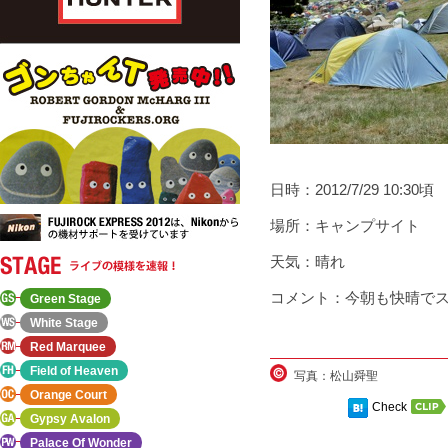
日時：2012/7/29 10:30頃
場所：キャンプサイト
天気：晴れ
コメント：今朝も快晴で
Green Stage
White Stage
Red Marquee
Field of Heaven
写真：松山舜聖
Orange Court
Check
Gypsy Avalon
Palace Of Wonder