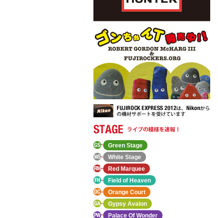
Green Stage
White Stage
Red Marquee
Field of Heaven
Orange Court
Gypsy Avalon
Palace Of Wonder