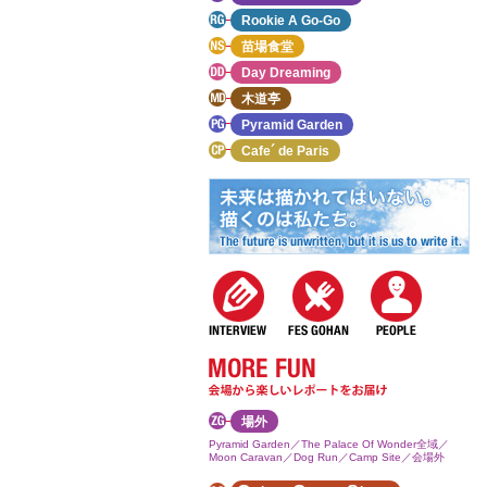
Rookie A Go-Go
苗場食堂
Day Dreaming
木道亭
Pyramid Garden
Cafe´ de Paris
場外
Pyramid Garden／The Palace Of Wonder全域／
Moon Caravan／Dog Run／Camp Site／会場外