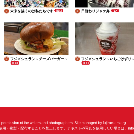
未来を描くのは私たちです
日替わりジャケ弁
フジメシュラン～チーズバーガー～
フジメシュラン～いちごけずり
n permission of the writers and photographers. Site managed by fujirockers.org.
使用・複製・配布することを禁止します。テキストや写真を使用したい場合は、
inf