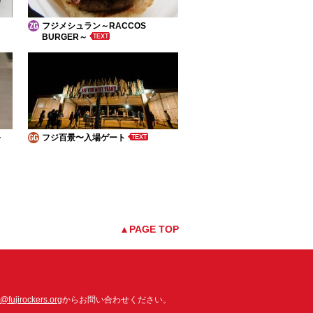
フジメシュラン～RACCOS
BURGER～
～
フジ百景〜入場ゲート
▲PAGE TOP
o@fujirockers.org
からお問い合わせください。