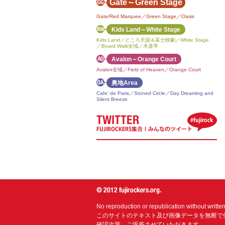
Gate～Green Stage
Gate/Red Marquee／Green Stage／Oasis
Kids Land～White Stage
Kids Land／ところ天国＆富士映劇／White Stage
／Board Walk全域／木道亭
Avalon～Orange Court
Avalon全域／Field of Heaven／Orange Court
奥地Area
Cafe' de Paris／Stoned Circle／Day Dreaming and
Silent Breeze
No reproduction or republication without writte
このサイトのテキスト及び画像データを無断で
確認次第、ご返答させていただきます。