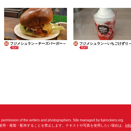
フジメシュラン～チーズバーガー～
フジメシュラン～いちごけずり
n permission of the writers and photographers. Site managed by fujirockers.org.
使用・複製・配布することを禁止します。テキストや写真を使用したい場合は、
inf