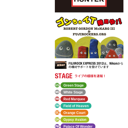
Green Stage
White Stage
Red Marquee
Field of Heaven
Orange Court
Gypsy Avalon
Palace Of Wonder