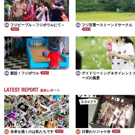
フジピープル～フジボウルにて～
フジ百景〜ストーンドサークル
新設！フジボウル
デイドリーミング＆サイレント
ーズの風景
未来を描くのは私たちです
日替わりジャケ弁