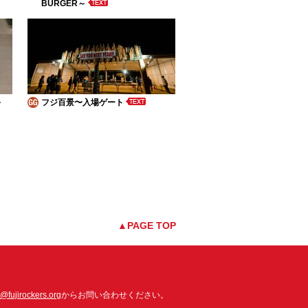
BURGER～
～
フジ百景〜入場ゲート
▲PAGE TOP
o@fujirockers.org
からお問い合わせください。