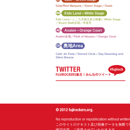
Gate/Red Marquee／Green Stage／Oasis
Kids Land～White Stage
Kids Land／ところ天国＆富士映劇／White Stage
／Board Walk全域／木道亭
Avalon～Orange Court
Avalon全域／Field of Heaven／Orange Court
奥地Area
Cafe' de Paris／Stoned Circle／Day Dreaming and
Silent Breeze
No reproduction or republication without writte
このサイトのテキスト及び画像データを無断で
確認次第、ご返答させていただきます。