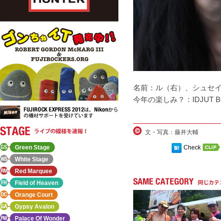
名前：ル（右）、シュセ
今年の楽しみ？：IDJUT
文・写真：藤井大輔
Green Stage
Check
White Stage
Red Marquee
Field of Heaven
Orange Court
Gypsy Avalon
Palace Of Wonder