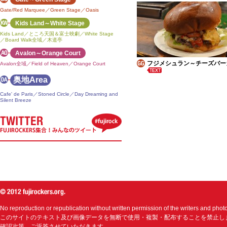
Gate/Red Marquee／Green Stage／Oasis
Kids Land～White Stage
Kids Land／ところ天国＆富士映劇／White Stage
／Board Walk全域／木道亭
Avalon～Orange Court
フジメシュラン～チーズバー
Avalon全域／Field of Heaven／Orange Court
奥地Area
Cafe' de Paris／Stoned Circle／Day Dreaming and
Silent Breeze
No reproduction or republication without written permission of the writers and phot
このサイトのテキスト及び画像データを無断で使用・複製・配布することを禁止し
確認次第、ご返答させていただきます。