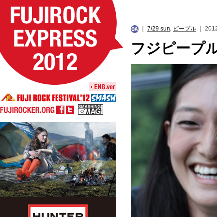
｜
7/29 sun
,
ピープル
｜ 2012
フジピープ