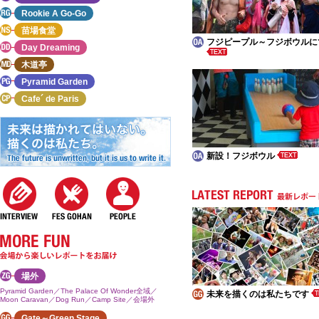
Rookie A Go-Go
苗場食堂
フジピープル～フジボウルに
Day Dreaming
木道亭
Pyramid Garden
Cafe´ de Paris
新設！フジボウル
場外
Pyramid Garden／The Palace Of Wonder全域／
未来を描くのは私たちです
Moon Caravan／Dog Run／Camp Site／会場外
Gate～Green Stage