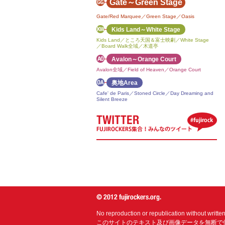
Gate～Green Stage
Gate/Red Marquee／Green Stage／Oasis
Kids Land～White Stage
Kids Land／ところ天国＆富士映劇／White Stage
／Board Walk全域／木道亭
Avalon～Orange Court
Avalon全域／Field of Heaven／Orange Court
奥地Area
Cafe' de Paris／Stoned Circle／Day Dreaming and
Silent Breeze
No reproduction or republication without writte
このサイトのテキスト及び画像データを無断で