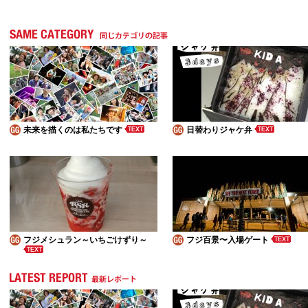
未来を描くのは私たちです
日替わりジャケ弁
フジメシュラン～いちごけずり～
フジ百景〜入場ゲート