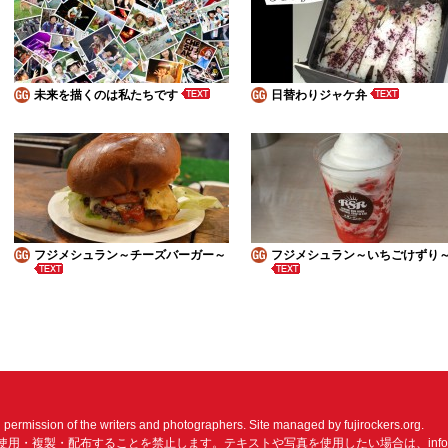
未来を描くのは私たちです
日替わりジャケ弁
フジメシュラン～チーズバーガー～
フジメシュラン～いちごけずり
n permission of the writers and photographers. Site managed by fujirockers.org.
使用・複製・配布することを禁止します。テキストや写真を使用したい場合は、
inf