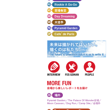
Rookie A Go-Go
苗場食堂
Day Dreaming
木道亭
Pyramid Garden
Cafe´ de Paris
場外
Pyramid Garden／The Palace Of Wonder全域／
Moon Caravan／Dog Run／Camp Site／会場外