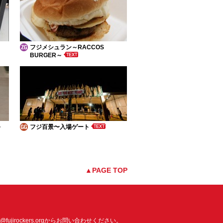
フジメシュラン～RACCOS
BURGER～
～
フジ百景〜入場ゲート
▲PAGE TOP
o@fujirockers.org
からお問い合わせください。