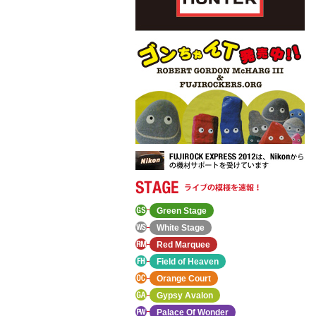
Green Stage
White Stage
Red Marquee
Field of Heaven
Orange Court
Gypsy Avalon
Palace Of Wonder