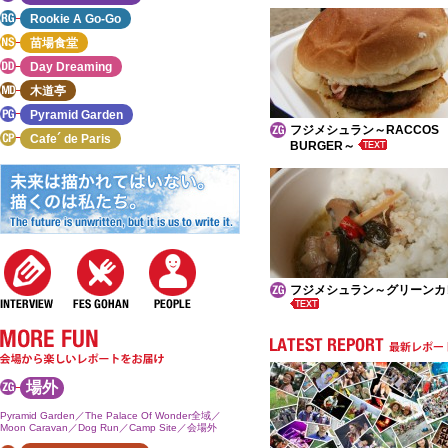
Rookie A Go-Go
苗場食堂
Day Dreaming
木道亭
Pyramid Garden
フジメシュラン～RACCOS
Cafe´ de Paris
BURGER～
フジメシュラン～グリーンカ
場外
Pyramid Garden／The Palace Of Wonder全域／
Moon Caravan／Dog Run／Camp Site／会場外