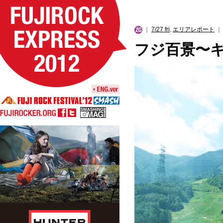
｜
7/27 fri
,
エリアレポート
｜ 
フジ百景〜