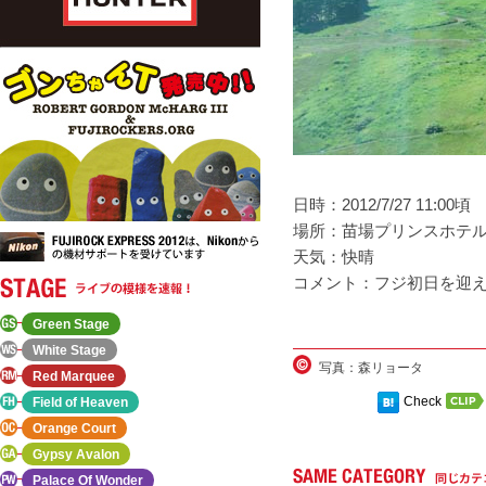
日時：2012/7/27 11:00頃
場所：苗場プリンスホテ
天気：快晴
コメント：フジ初日を迎
Green Stage
White Stage
写真：森リョータ
Red Marquee
Check
Field of Heaven
Orange Court
Gypsy Avalon
Palace Of Wonder