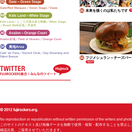
Gate～Green Stage
Gate/Red Marquee／Green Stage／Oasis
未来を描くのは私たちです
Kids Land～White Stage
Kids Land／ところ天国＆富士映劇／White Stage
／Board Walk全域／木道亭
Avalon～Orange Court
Avalon全域／Field of Heaven／Orange Court
奥地Area
Cafe' de Paris／Stoned Circle／Day Dreaming and
Silent Breeze
フジメシュラン～チーズバー
No reproduction or republication without written permission of the writers and phot
このサイトのテキスト及び画像データを無断で使用・複製・配布することを禁止し
確認次第、ご返答させていただきます。