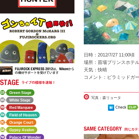
日時：2012/7/27 11:00頃
場所：苗場プリンスホテ
天気：快晴
コメント：ピラミッドガ
Green Stage
写真：森リョータ
White Stage
Check
Red Marquee
Field of Heaven
Orange Court
Gypsy Avalon
Palace Of Wonder