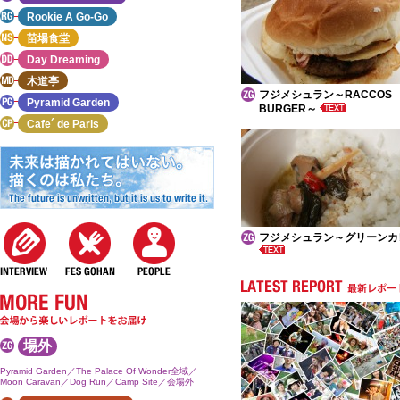
Rookie A Go-Go
苗場食堂
Day Dreaming
木道亭
フジメシュラン～RACCOS
Pyramid Garden
BURGER～
Cafe´ de Paris
フジメシュラン～グリーンカ
場外
Pyramid Garden／The Palace Of Wonder全域／
Moon Caravan／Dog Run／Camp Site／会場外