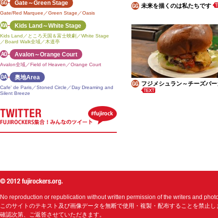
Gate～Green Stage
未来を描くのは私たちです
Gate/Red Marquee／Green Stage／Oasis
Kids Land～White Stage
Kids Land／ところ天国＆富士映劇／White Stage
／Board Walk全域／木道亭
Avalon～Orange Court
Avalon全域／Field of Heaven／Orange Court
奥地Area
フジメシュラン～チーズバー
Cafe' de Paris／Stoned Circle／Day Dreaming and
Silent Breeze
No reproduction or republication without written permission of the writers and phot
このサイトのテキスト及び画像データを無断で使用・複製・配布することを禁止し
確認次第、ご返答させていただきます。