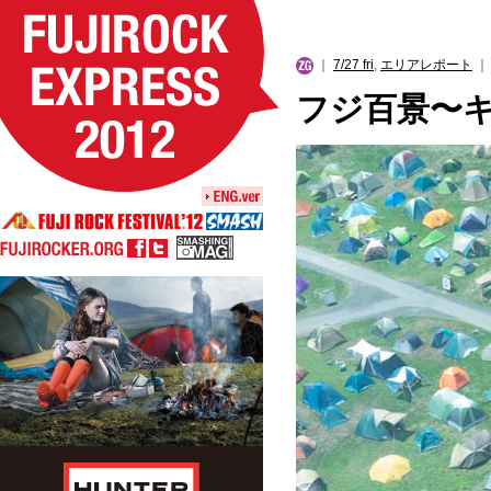
｜
7/27 fri
,
エリアレポート
｜ 
フジ百景〜