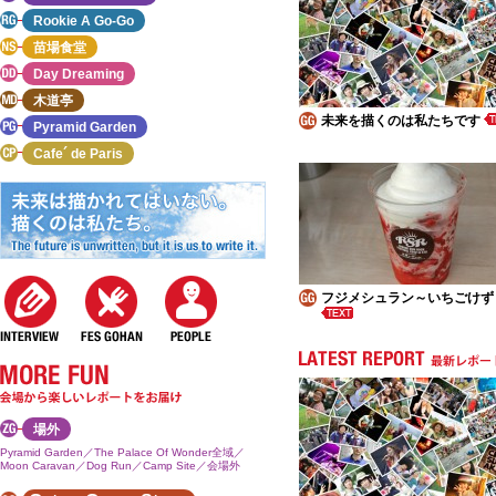
Rookie A Go-Go
苗場食堂
Day Dreaming
木道亭
未来を描くのは私たちです
Pyramid Garden
Cafe´ de Paris
フジメシュラン～いちごけず
場外
Pyramid Garden／The Palace Of Wonder全域／
Moon Caravan／Dog Run／Camp Site／会場外