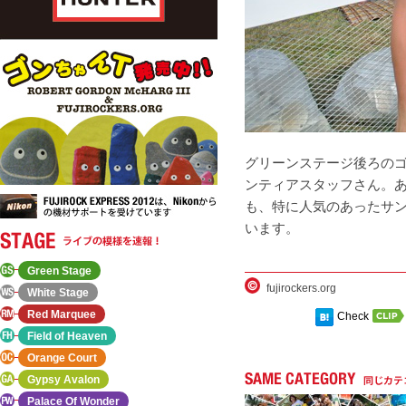
グリーンステージ後ろの
ンティアスタッフさん。
も、特に人気のあったサ
います。
Green Stage
fujirockers.org
White Stage
Red Marquee
Check
Field of Heaven
Orange Court
Gypsy Avalon
Palace Of Wonder