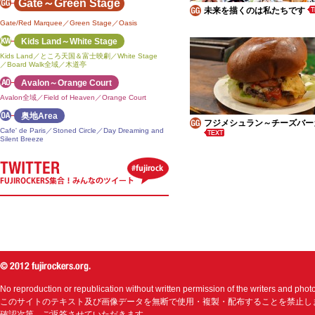
Gate～Green Stage
未来を描くのは私たちです
Gate/Red Marquee／Green Stage／Oasis
Kids Land～White Stage
Kids Land／ところ天国＆富士映劇／White Stage
／Board Walk全域／木道亭
Avalon～Orange Court
Avalon全域／Field of Heaven／Orange Court
奥地Area
フジメシュラン～チーズバー
Cafe' de Paris／Stoned Circle／Day Dreaming and
Silent Breeze
No reproduction or republication without written permission of the writers and phot
このサイトのテキスト及び画像データを無断で使用・複製・配布することを禁止し
確認次第、ご返答させていただきます。