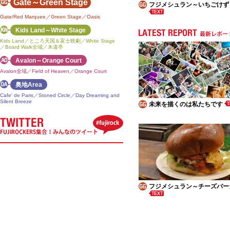
Gate～Green Stage
フジメシュラン～いちごけず
Gate/Red Marquee／Green Stage／Oasis
Kids Land～White Stage
Kids Land／ところ天国＆富士映劇／White Stage
／Board Walk全域／木道亭
Avalon～Orange Court
Avalon全域／Field of Heaven／Orange Court
奥地Area
Cafe' de Paris／Stoned Circle／Day Dreaming and
Silent Breeze
未来を描くのは私たちです
フジメシュラン～チーズバー