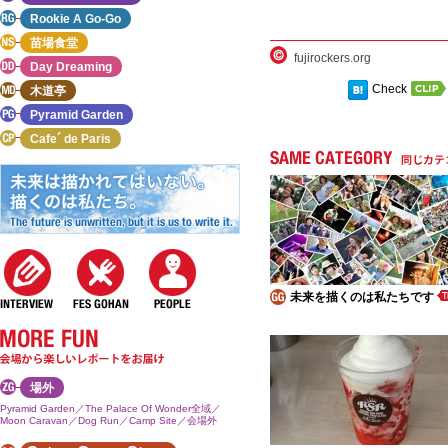
Rookie A Go-Go
苗場食堂
fujirockers.org
Day Dreaming
Check
木道亭
Pyramid Garden
Cafe´ de Paris
未来を描くのは私たちです
場外
Pyramid Garden／The Palace Of Wonder全域／
Moon Caravan／Dog Run／Camp Site／会場外