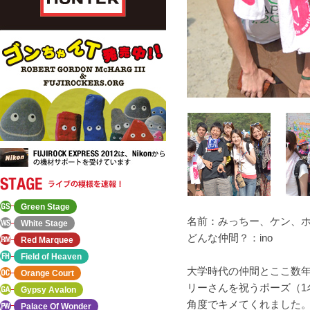
Green Stage
名前：みっちー、ケン、
White Stage
どんな仲間？：ino
Red Marquee
Field of Heaven
大学時代の仲間とここ数
Orange Court
リーさんを祝うポーズ（1
Gypsy Avalon
角度でキメてくれました。
Palace Of Wonder