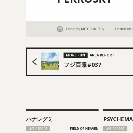
Photo by MITCH IKEDA
Posted on 
MORE FUN
フジ百景#037
ハナレグミ
PSYCHEMA
LIVE REPORT
LIVE REPORT