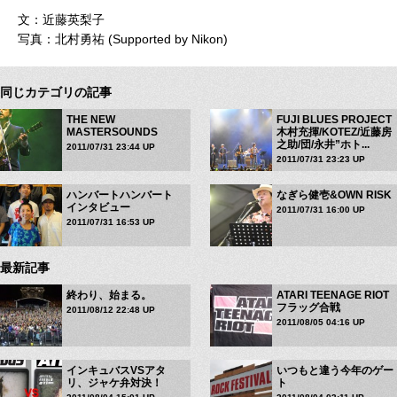
文：近藤英梨子
写真：北村勇祐 (Supported by Nikon)
同じカテゴリの記事
THE NEW
FUJI BLUES PROJECT
MASTERSOUNDS
木村充揮/KOTEZ/近藤房
之助/団/永井”ホト...
2011/07/31 23:44 UP
2011/07/31 23:23 UP
ハンバートハンバート
なぎら健壱&OWN RISK
インタビュー
2011/07/31 16:00 UP
2011/07/31 16:53 UP
最新記事
終わり、始まる。
ATARI TEENAGE RIOT
フラッグ合戦
2011/08/12 22:48 UP
2011/08/05 04:16 UP
インキュバスVSアタ
いつもと違う今年のゲー
リ、ジャケ弁対決！
ト