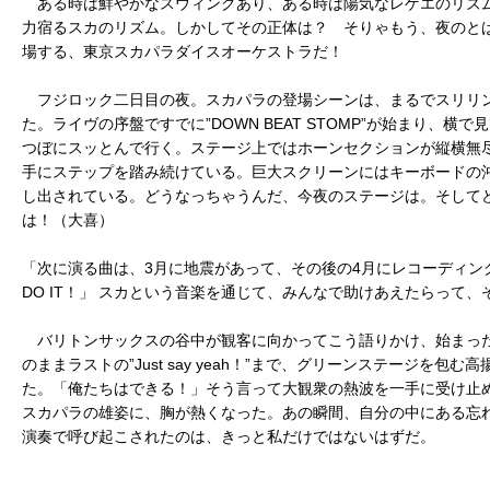
ある時は鮮やかなスウィングあり、ある時は陽気なレゲエのリズ
力宿るスカのリズム。しかしてその正体は？ そりゃもう、夜のと
場する、東京スカパラダイスオーケストラだ！
フジロック二日目の夜。スカパラの登場シーンは、まるでスリリ
た。ライヴの序盤ですでに”DOWN BEAT STOMP”が始まり、
つぼにスッとんで行く。ステージ上ではホーンセクションが縦横無
手にステップを踏み続けている。巨大スクリーンにはキーボードの
し出されている。どうなっちゃうんだ、今夜のステージは。そして
は！（大喜）
「次に演る曲は、3月に地震があって、その後の4月にレコーディング
DO IT！」 スカという音楽を通じて、みんなで助けあえたらって
バリトンサックスの谷中が観客に向かってこう語りかけ、始まったのは”All 
のままラストの”Just say yeah！”まで、グリーンステージを包
た。「俺たちはできる！」そう言って大観衆の熱波を一手に受け止
スカパラの雄姿に、胸が熱くなった。あの瞬間、自分の中にある忘
演奏で呼び起こされたのは、きっと私だけではないはずだ。