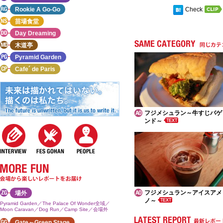
Rookie A Go-Go
Check
苗場食堂
Day Dreaming
木道亭
Pyramid Garden
Cafe´ de Paris
フジメシュラン～牛すじバゲ
ンド～
フジメシュラン～アイスアメ
場外
ノ～
Pyramid Garden／The Palace Of Wonder全域／
Moon Caravan／Dog Run／Camp Site／会場外
Gate～Green Stage