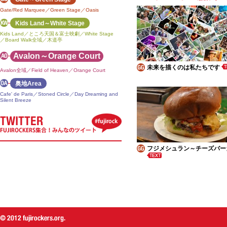
Gate/Red Marquee／Green Stage／Oasis
Kids Land～White Stage
Kids Land／ところ天国＆富士映劇／White Stage
／Board Walk全域／木道亭
Avalon～Orange Court
未来を描くのは私たちです
Avalon全域／Field of Heaven／Orange Court
奥地Area
Cafe' de Paris／Stoned Circle／Day Dreaming and
Silent Breeze
フジメシュラン～チーズバー