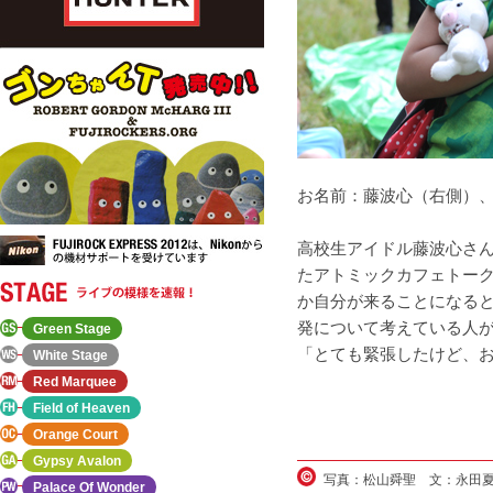
お名前：藤波心（右側）
高校生アイドル藤波心さ
たアトミックカフェトー
か自分が来ることになる
発について考えている人
Green Stage
「とても緊張したけど、
White Stage
Red Marquee
Field of Heaven
Orange Court
Gypsy Avalon
写真：松山舜聖 文：永田
Palace Of Wonder