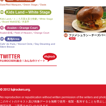
Gate/Red Marquee／Green Stage／Oasis
Kids Land～White Stage
Kids Land／ところ天国＆富士映劇／White Stage
／Board Walk全域／木道亭
Avalon～Orange Court
Avalon全域／Field of Heaven／Orange Court
フジメシュラン～チーズバー
奥地Area
Cafe' de Paris／Stoned Circle／Day Dreaming and
Silent Breeze
No reproduction or republication without written permission of the writers and phot
このサイトのテキスト及び画像データを無断で使用・複製・配布することを禁止し
確認次第、ご返答させていただきます。