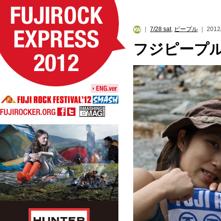
｜
7/28 sat
,
ピープル
｜ 2012/
フジピープ