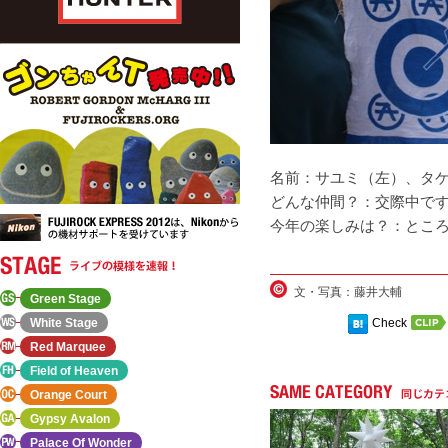
名前：サユミ（左）、タ
どんな仲間？：交際中で
今年の楽しみは？：とこ
文・写真：藤井大輔
Green Stage
White Stage
Check
Red Marquee
Field of Heaven
Orange Court
Gypsy Avalon
Palace Of Wonder