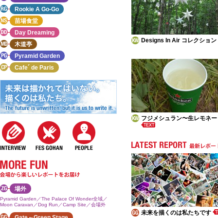
Rookie A Go-Go
苗場食堂
Day Dreaming
Designs In Air コレクション
木道亭
Pyramid Garden
Cafe´ de Paris
フジメシュラン〜生レモネー
場外
Pyramid Garden／The Palace Of Wonder全域／
Moon Caravan／Dog Run／Camp Site／会場外
未来を描くのは私たちです
Gate～Green Stage