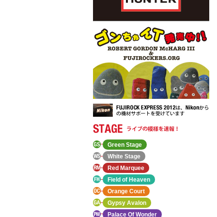
Green Stage
White Stage
Red Marquee
Field of Heaven
Orange Court
Gypsy Avalon
Palace Of Wonder