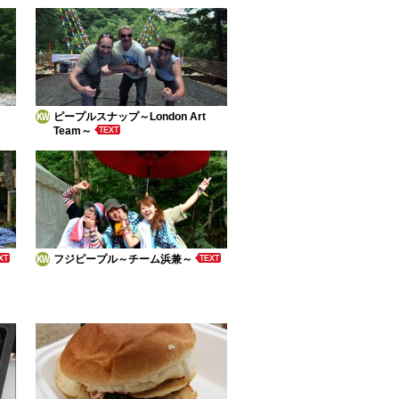
ピープルスナップ～London Art
Team～
フジピープル～チーム浜兼～