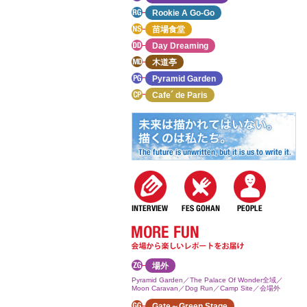
Rookie A Go-Go
苗場食堂
Day Dreaming
木道亭
Pyramid Garden
Cafe´ de Paris
場外
Pyramid Garden／The Palace Of Wonder全域／
Moon Caravan／Dog Run／Camp Site／会場外
Gate～Green Stage