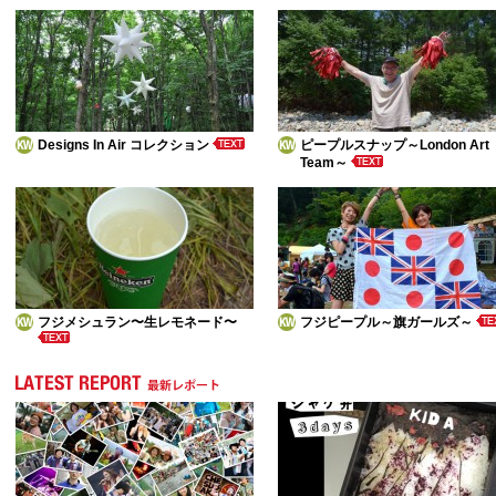
Designs In Air コレクション
ピープルスナップ～London Art
Team～
フジメシュラン〜生レモネード〜
フジピープル～旗ガールズ～