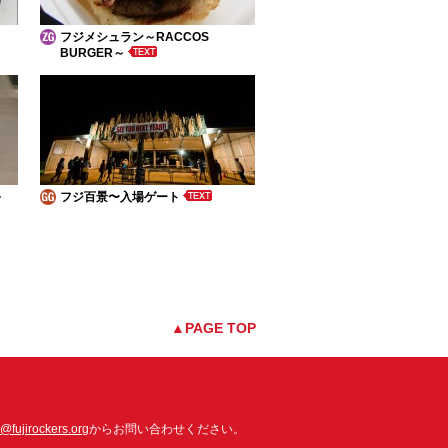
フジメシュラン～RACCOS
BURGER～
～
フジ百景〜入場ゲート
▲PAGE TOP
o@fujirockers.org
からお問い合わせください。