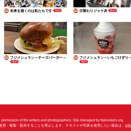
未来を描くのは私たちです
日替わりジャケ弁
フジメシュラン～チーズバーガー～
フジメシュラン～いちごけずり
n permission of the writers and photographers. Site managed by fujirockers.org.
使用・複製・配布することを禁止します。テキストや写真を使用したい場合は、
inf