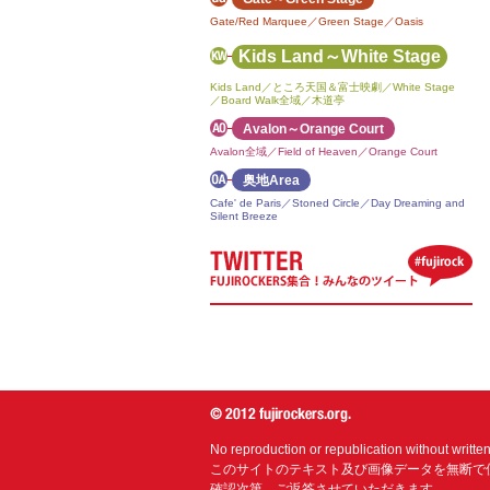
Gate/Red Marquee／Green Stage／Oasis
Kids Land～White Stage
Kids Land／ところ天国＆富士映劇／White Stage
／Board Walk全域／木道亭
Avalon～Orange Court
Avalon全域／Field of Heaven／Orange Court
奥地Area
Cafe' de Paris／Stoned Circle／Day Dreaming and
Silent Breeze
No reproduction or republication without writte
このサイトのテキスト及び画像データを無断で
確認次第、ご返答させていただきます。