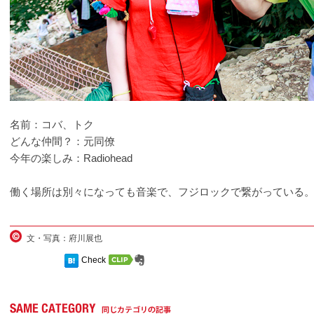
名前：コバ、トク
どんな仲間？：元同僚
今年の楽しみ：Radiohead
働く場所は別々になっても音楽で、フジロックで繋がっている
文・写真：府川展也
Check