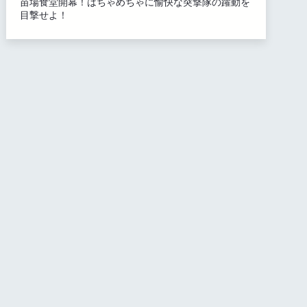
苗場食堂開幕！はちゃめちゃに愉快な突撃隊の躍動を
目撃せよ！