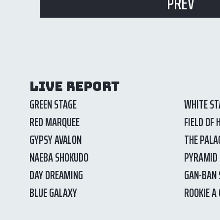
PREV
LIVE REPORT
GREEN STAGE
WHITE ST
RED MARQUEE
FIELD OF 
GYPSY AVALON
THE PALA
NAEBA SHOKUDO
PYRAMID
DAY DREAMING
GAN-BAN 
BLUE GALAXY
ROOKIE A