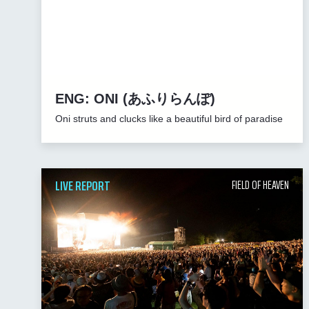
ENG: ONI (あふりらんぽ)
Oni struts and clucks like a beautiful bird of paradise
LIVE REPORT
FIELD OF HEAVEN