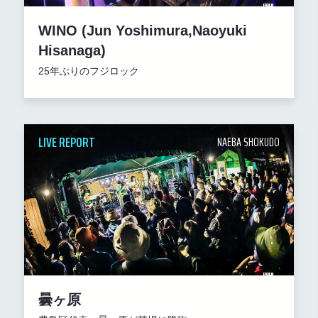
WINO (Jun Yoshimura,Naoyuki
Hisanaga)
25年ぶりのフジロック
LIVE REPORT
NAEBA SHOKUDO
曇ヶ原