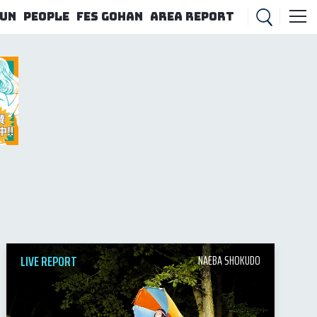
FUN
PEOPLE
FES GOHAN
AREA REPORT
LIVE REPORT
NAEBA SHOKUDO