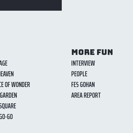
MORE FUN
AGE
INTERVIEW
HEAVEN
PEOPLE
CE OF WONDER
FES GOHAN
 GARDEN
AREA REPORT
SQUARE
 GO-GO