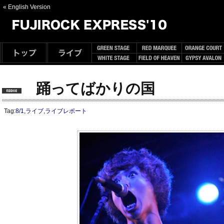
« English Version
踊ってばかりの国
Tag:
8/1
,
ライブ
,
ライブレポート