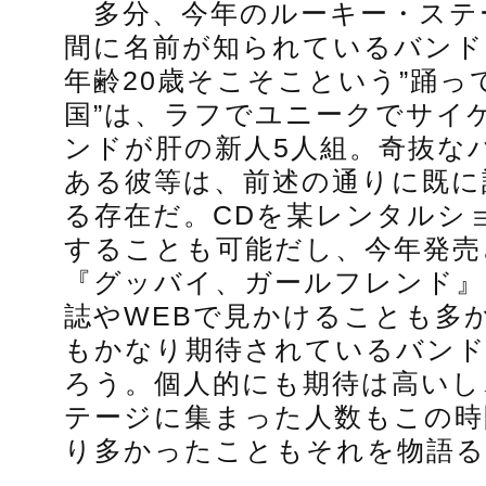
多分、今年のルーキー・ステ
間に名前が知られているバンド
年齢20歳そこそこという”踊っ
国”は、ラフでユニークでサイ
ンドが肝の新人5人組。奇抜な
ある彼等は、前述の通りに既に
る存在だ。CDを某レンタルシ
することも可能だし、今年発売
『グッバイ、ガールフレンド』
誌やWEBで見かけることも多
もかなり期待されているバン
ろう。個人的にも期待は高いし
テージに集まった人数もこの時
り多かったこともそれを物語る