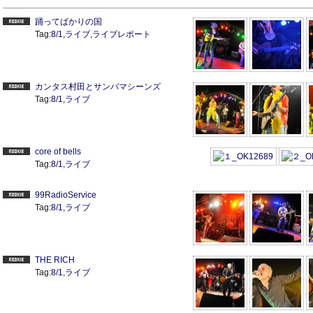
踊ってばかりの国
Tag:
8/1
,
ライブ
,
ライブレポート
カンタス村田とサンバマシーンズ
Tag:
8/1
,
ライブ
core of bells
Tag:
8/1
,
ライブ
99RadioService
Tag:
8/1
,
ライブ
THE RICH
Tag:
8/1
,
ライブ