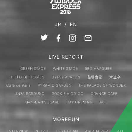
JP
/
EN
LIVE REPORT
GREEN STAGE
WHITE STAGE
RED MARQUEE
FIELD OF HEAVEN
GYPSY AVALON
苗場食堂
木道亭
Café de Paris
PYRAMID GARDEN
THE PALACE OF WONDER
UNFAIRGROUND
ROOKIE A GO-GO
ORANGE CAFE
GAN-BAN SQUARE
DAY DREMING
ALL
MOREFUN
INTERVIEW
PEOPLE
FES GOHAN
AREA REPORT
ALL