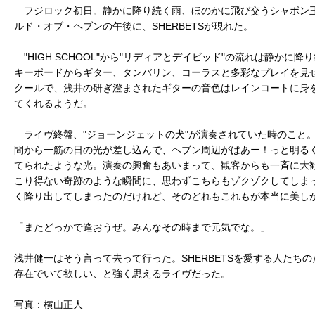
フジロック初日。静かに降り続く雨、ほのかに飛び交うシャボン
ルド・オブ・ヘブンの午後に、SHERBETSが現れた。
"HIGH SCHOOL"から"リディアとデイビッド"の流れは静かに
キーボードからギター、タンバリン、コーラスと多彩なプレイを見
クールで、浅井の研ぎ澄まされたギターの音色はレインコートに身
てくれるようだ。
ライヴ終盤、"ジョーンジェットの犬"が演奏されていた時のこと
間から一筋の日の光が差し込んで、ヘブン周辺がぱあー！っと明る
てられたような光。演奏の興奮もあいまって、観客からも一斉に大
こり得ない奇跡のような瞬間に、思わずこちらもゾクゾクしてしま
く降り出してしまったのだけれど、そのどれもこれもが本当に美し
「またどっかで逢おうぜ。みんなその時まで元気でな。」
浅井健一はそう言って去って行った。SHERBETSを愛する人たち
存在でいて欲しい、と強く思えるライヴだった。
写真：横山正人