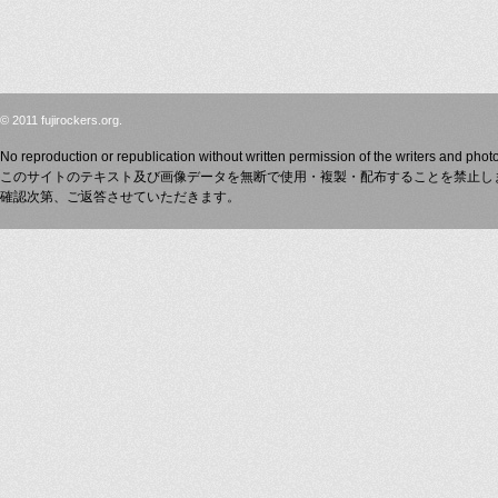
© 2011 fujirockers.org.
No reproduction or republication without written permission of the writers and phot
このサイトのテキスト及び画像データを無断で使用・複製・配布することを禁止し
確認次第、ご返答させていただきます。