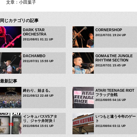
文章：小田葉子
同じカテゴリの記事
DARK STAR
CORNERSHOP
ORCHESTRA
2011/07/31 19:24 UP
2011/08/01 01:11 UP
DACHAMBO
GOMA&THE JUNGLE
RHYTHM SECTION
2011/07/31 15:55 UP
2011/07/31 15:45 UP
最新記事
終わり、始まる。
ATARI TEENAGE RIOT
フラッグ合戦
2011/08/12 22:48 UP
2011/08/05 04:16 UP
インキュバスVSアタ
いつもと違う今年のゲー
リ、ジャケ弁対決！
ト
2011/08/04 15:01 UP
2011/08/04 03:11 UP