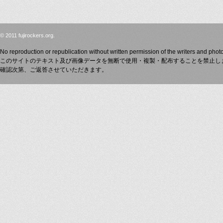
© 2011 fujirockers.org.
No reproduction or republication without written permission of the writers and phot
このサイトのテキスト及び画像データを無断で使用・複製・配布することを禁止し
確認次第、ご返答させていただきます。