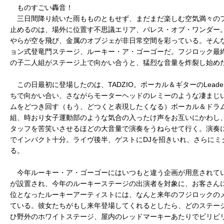
ものすごい轟音！
三日間降り続いた雨もものともせず、まだまだ楽しむ空気満々の
止めるのは、場外に位置す不思議エリア、パレス・オブ・ワンダー
やらが空を飛び、金属のオブジェが非日常空間を彩っている。そん
ョン式登竜門ステージ、ルーキー・ア・ゴーゴーだ。フジロック最
の子二人組がステージ上で向かい合うと、猛烈な音量を炸裂し始め
この日最初に登場したのは、TADZIO。ボーカル＆ギターのLead
ちで向かい合い、さながらモーターヘッドのレミーのような凄まじ
ムをどつき回す（もう、どつくと表現したくなる）ボーカル＆ドラムの
組、時おり女子運動部のような気合の入ったけ声をお互いにかわし
タッフを苦笑いさせるほどの大音量で演奏をうねらせて行く。演奏
でインパクト十分。ライヴ後半、ゲストにDJを招きいれ、さらにミ
る。
今年ルーキー・ア・ゴーゴーにはいつもと違う企画が用意されて
が設置され、今年のルーキーステージの出演者を対象に、お客さん
位となったルーキーアーティストには、なんと来年のフジロックの
ている。彼女たちがもし来年登場してくれるとしたら、どのステー
ひ野外のホワイトステージ、屋内のレッドマーキーあたりでビリビ