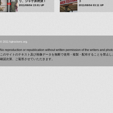
リ、ジャケ弁対決！
ト
2011/08/04 15:01 UP
2011/08/04 03:11 UP
© 2011 fujirockers.org.
No reproduction or republication without written permission of the writers and phot
このサイトのテキスト及び画像データを無断で使用・複製・配布することを禁止し
確認次第、ご返答させていただきます。