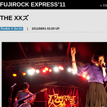
FUJIROCK EXPRESS’11
≫ EN
THE XXズ
Rookie A Go-Go
｜ 2011/08/01 02:00 UP