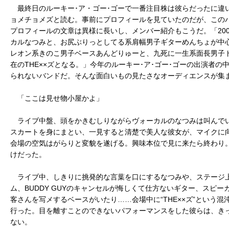
最終日のルーキー･ア・ゴー･ゴーで一番注目株は彼らだったに違いな
ョメチョメズと読む。事前にプロフィールを見ていたのだが、この
プロフィールの文章は異様に長いし、メンバー紹介もこうだ。「20
カルなつみと、お尻ぶりっとしてる系肩幅男子ギターめんちょが中
レオン系きのこ男子ベースあんどりゅーと、九死に一生系面長男子
在のTHE××ズとなる。」今年のルーキー･ア･ゴー･ゴーの出演者
られないバンドだ。そんな面白いもの見たさなオーディエンスが集
「ここは見せ物小屋かよ」
ライブ中盤、頭をかきむしりながらヴォーカルのなつみは叫んで
スカートを身にまとい、一見すると清楚で美人な彼女が、マイクに
会場の空気はがらりと変貌を遂げる。興味本位で見に来たら終わり
けだった。
ライブ中、しきりに挑発的な言葉を口にするなつみや、ステージ
ム、BUDDY GUYのキャンセルが悔しくて仕方ないギター、スピ
客さんを写メするベースがいたり……会場中に“THE××ズ”という
行った。目を離すことのできないパフォーマンスをした彼らは、き
ない。