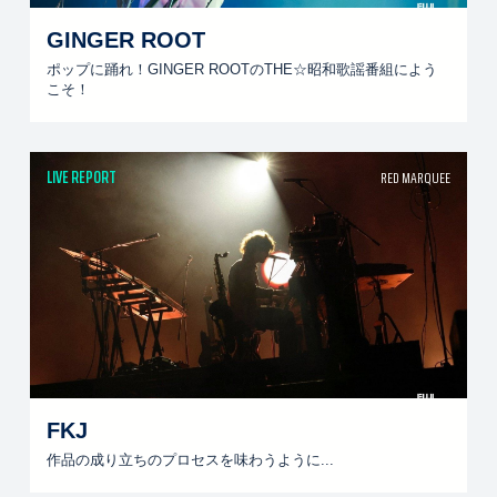
GINGER ROOT
ポップに踊れ！GINGER ROOTのTHE☆昭和歌謡番組によう
こそ！
LIVE REPORT
RED MARQUEE
FKJ
作品の成り立ちのプロセスを味わうように...