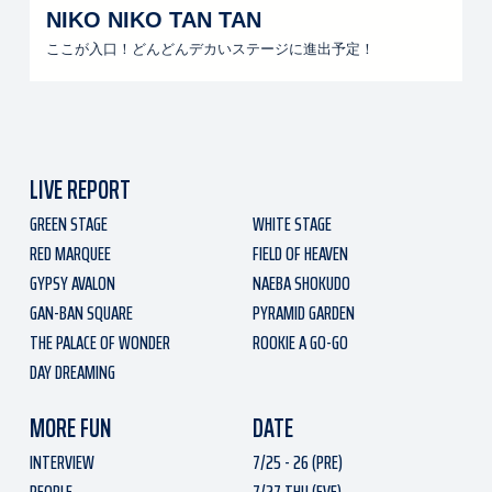
NIKO NIKO TAN TAN
ここが入口！どんどんデカいステージに進出予定！
LIVE REPORT
GREEN STAGE
WHITE STAGE
RED MARQUEE
FIELD OF HEAVEN
GYPSY AVALON
NAEBA SHOKUDO
GAN-BAN SQUARE
PYRAMID GARDEN
THE PALACE OF WONDER
ROOKIE A GO-GO
DAY DREAMING
MORE FUN
DATE
INTERVIEW
7/25 - 26 (PRE)