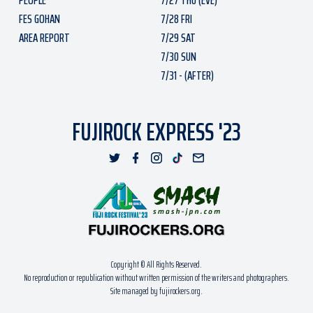
PEOPLE
7/27 THU (EVE)
FES GOHAN
7/28 FRI
AREA REPORT
7/29 SAT
7/30 SUN
7/31 - (AFTER)
FUJIROCK EXPRESS '23
Copyright © All Rights Reserved.
No reproduction or republication without written permission of the writers and photographers.
Site managed by fujirockers.org.