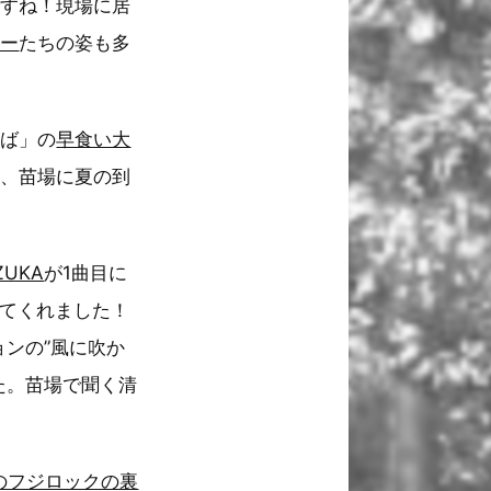
ですね！現場に居
カー
たちの姿も多
そば」の
早食い大
れ、苗場に夏の到
ZUKA
が1曲目に
やってくれました！
ンの”風に吹か
た。苗場で聞く清
年のフジロックの裏