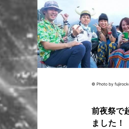
© Photo by fujirock
前夜祭で
ました！