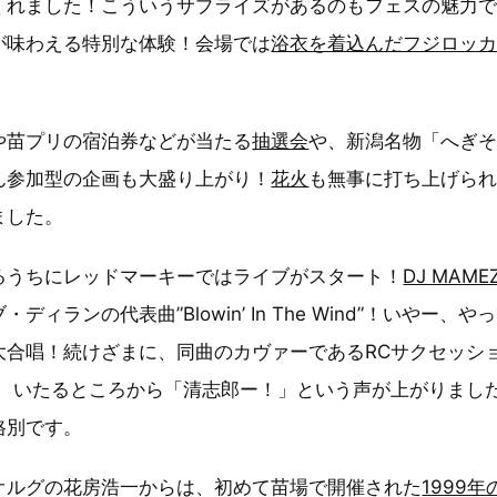
くれました！こういうサプライズがあるのもフェスの魅力
が味わえる特別な体験！会場では
浴衣を着込んだフジロッ
。
や苗プリの宿泊券などが当たる
抽選会
や、新潟名物「へぎ
ん参加型の企画も大盛り上がり！
花火
も無事に打ち上げら
ました。
るうちにレッドマーキーではライブがスタート！
DJ MAME
ディランの代表曲”Blowin’ In The Wind”！いやー、
大合唱！続けざまに、同曲のカヴァーであるRCサクセッショ
と、いたるところから「清志郎ー！」という声が上がりまし
格別です。
オルグの花房浩一からは、初めて苗場で開催された
1999