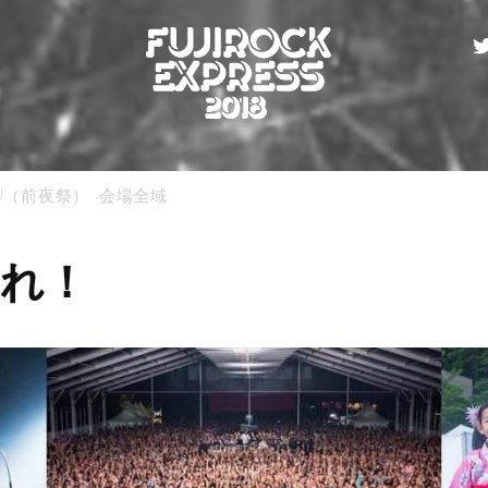
THU（前夜祭） 会場全域
これ！