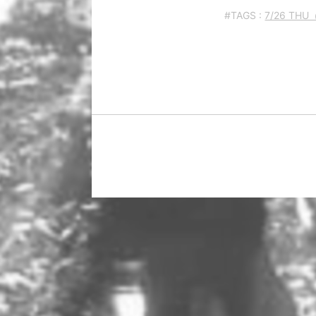
#TAGS :
7/26 TH