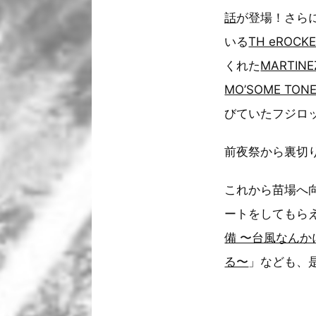
話
が登場！さら
いる
TH eROCK
くれた
MARTINE
MO’SOME TON
びていたフジロ
前夜祭から裏切
これから苗場へ
ートをしてもら
備 〜台風なんか
る〜
」なども、