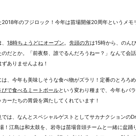
2018年のフジロック！今年は苗場開催20周年というメ
は、
18時ちょうどにオープン
。
先頭の方
は15時から、のん
たのだとか。「前夜祭、誰でるんだろうねー？」なんて会
はずありませんよね！
には、今年も美味しそうな食べ物がズラリ！定番のとろろ
さびで食べるミートボール
という変わり種まで、今年もバ
ッカーたちの胃袋を満たしてくれています！
り
では、なんとスペシャルゲストとしてサカナクションのDr
が登場！江島は和太鼓を、岩寺は苗場音頭チームと一緒に盆踊