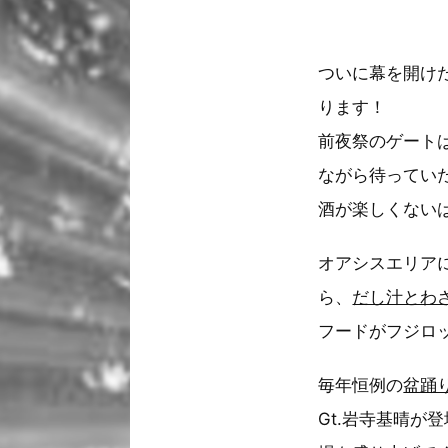
ついに幕を開けた
ります！
前夜祭のゲート
ながら待ってい
酒が楽しくない
オアシスエリア
ら、
だし汁とわ
フードがフジロ
毎年恒例の
盆踊
Gt.岩寺基晴