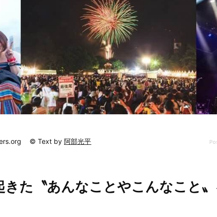
ers.org
© Text by
阿部光平
Po
起きた〝あんなことやこんなこと〟