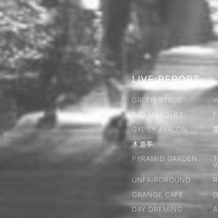
LIVE REPORT
GREEN STAGE
W
RED MARQUEE
F
GYPSY AVALON
木道亭
C
PYRAMID GARDEN
T
UNFAIRGROUND
R
ORANGE CAFE
G
DAY DREMING
A