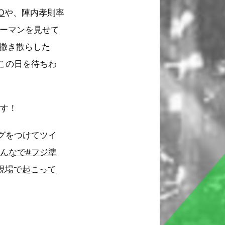
O
や、陣内孝則率
ーマンを見せて
撒き散らした
この日を待ちわ
です！
グをつけてツイ
んなで#フジ準
現場で起こって