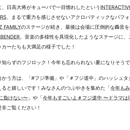
に、日高大将がキューバで一目惚れしたという
INTERACTIV
ERS
、まるで重力を感じさせないアクロバティックなパフォ
Z FAMILY
のステージが続き、最後は会場に圧倒的な轟音を
EBENDER
。音楽の多様性を具現化したようなステージに、
ッカーたちも大満足の様子でした！
り知らずのフジロック！今年も忘れられない夏になりそう
向かう方は、「#フジ準備」や「＃フジ道中」のハッシュタ
えると嬉しいです！みなさんのつぶやきを集めた「
今年もみ
に負けない〜
」や「
今年もすごいよ＃フジ道中 〜ドラマは
是非ご覧ください！