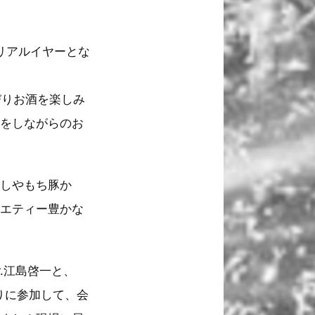
モリアルイヤーとな
びりお酒を楽しみ
話をしながらのお
めしやもち豚か
ラエティー豊かな
.江島啓一と、
りに参加して、会