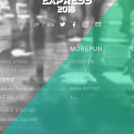
JP
/
EN
MOREFUN
HITE STAGE
INTERVIEW
IELD OF HEAVEN
PEOPLE
苗場食堂
FES GOHAN
7
afé de Paris
AREA REPORT
HE PALACE OF
ALL
WONDER
OOKIE A GO-GO
AN-BAN SQUARE
LL