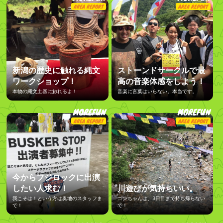
AREA REPORT
AREA REPORT
新潟の歴史に触れる縄文
ストーンドサークルで最
ワークショップ！
高の音楽体感をしよう！
本物の縄文土器に触れるよ！
音楽に言葉はいらない。本当です。
MOREFUN
MOREFUN
AREA REPORT
AREA REPORT
今からフジロックに出演
したい人求む！
川遊びが気持ちいい。
我こそは！という方は奥地のスタッフま
ゴンちゃんは、3日目まで持ち帰らない
で！
で！