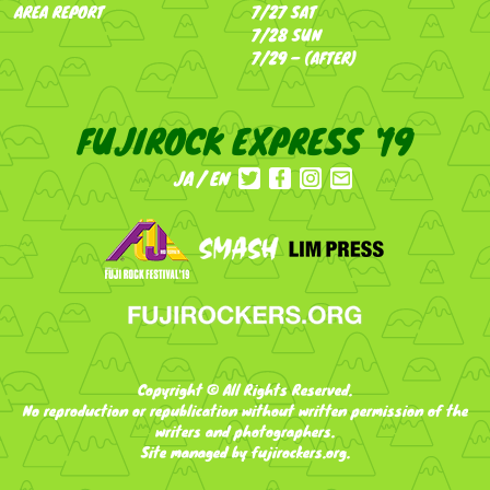
AREA REPORT
7/27 SAT
7/28 SUN
7/29 – (AFTER)
FUJIROCK EXPRESS '19
JA
EN
Copyright © All Rights Reserved.
No reproduction or republication without written permission of the
writers and photographers.
Site managed by fujirockers.org.