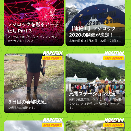
フジロックを彩るアート
【速報！】フジロック
たち Part.3
2020の開催が決定！
フィールドオブヘブン〜オレンジカフ
ェ〜カフェドパリス
来年の日程は8月21日、22日、23日！
MOREFUN
MOREFUN
AREA REPORT
AREA REPORT
充電ステーション状況
無料で充電可能。ただし、待ち時間が長
３日目の会場状況。
くなることは覚悟した方が良さそうで
10時現在の状況です。
す。
MOREFUN
MOREFUN
AREA REPORT
AREA REPORT