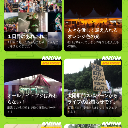
人々を優しく迎え入れる
１日目のあれこれ！
オレンジ色の光
１日目にあったあんなことや、こんなこ
初日が終わってしまうのを惜しむ人たち
とをまとめました！
の場所。
MOREFUN
MOREFUN
AREA REPORT
AREA REPORT
オールナイトフジは終わ
太陽肛門スパパーンから
らない！
ライブのお知らせです。
最果ての地で朝まで続く狂乱のパーテ
27日（土）16時からオレンジカフェで
ィ！
すよ！
MOREFUN
MOREFUN