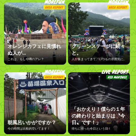
MOREFUN
MOREFUN
AREA REPORT
AREA REPORT
オレンジカフェに見慣れ
グリーンステージに続々
ぬ人が…
と。
これは、もしや噂のアレ？
人が集まってきて、いつもの雰囲気に。
MOREFUN
LIVE REPORT
AREA REPORT
RED MARQUEE
「おかえり！僕らの１年
の終わりと始まりは〝今
朝風呂いかがですか？
日〟です！」
今の時間は比較的空いてます！
待ちに待った今日という日！