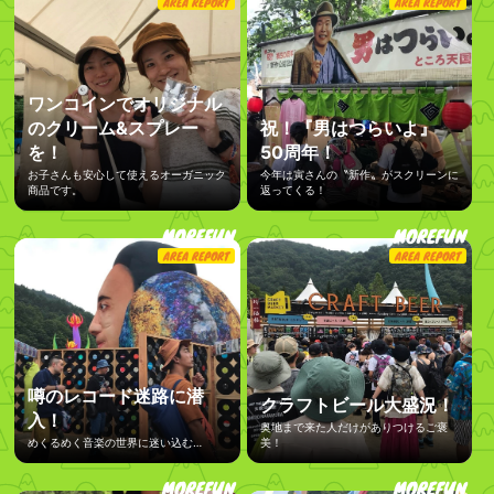
AREA REPORT
AREA REPORT
ワンコインでオリジナル
のクリーム&スプレー
祝！『男はつらいよ』
を！
50周年！
お子さんも安心して使えるオーガニック
今年は寅さんの〝新作〟がスクリーンに
商品です。
返ってくる！
MOREFUN
MOREFUN
AREA REPORT
AREA REPORT
噂のレコード迷路に潜
クラフトビール大盛況！
入！
奥地まで来た人だけがありつけるご褒
めくるめく音楽の世界に迷い込む…
美！
MOREFUN
MOREFUN