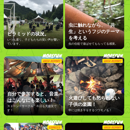
虫に触れながら、「共
生」というフジのテーマ
ピラミッドの状況。
を考える
いつも通り、子どもたちの笑い声が響い
ています。
虫の住処で遊ばせてもらってる感覚。
MOREFUN
MOREFUN
AREA REPORT
AREA REPORT
自分で参加すると、音楽
火遊びしても怒られない
はこんなにも楽しい！
子供の楽園！
ストーンドサークル、今日も大盛況で
す！
中には焼き芋をするツワモノも！
MOREFUN
MOREFUN
EXPRESS
AREA REPORT