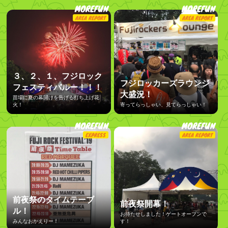
MOREFUN
MOREFUN
AREA REPORT
AREA REPORT
３、２、１、フジロック
フジロッカーズラウンジ
フェスティバルー！！！
大盛況！
苗場に夏の幕開けを告げる打ち上げ花
火！
寄ってらっしゃい、見てらっしゃい！
MOREFUN
MOREFUN
EXPRESS
AREA REPORT
前夜祭のタイムテーブ
前夜祭開幕！
ル！
お待たせしました！ゲートオープンで
みんなおかえりー！
す！