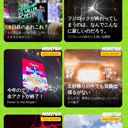
フジロックが終わってし
まうのは、なんでこんな
３日目のあれこれ！
に寂しいのだろう。
３日目にあったあんなことや、こんなこ
とをまとめました！
フジロックの終わりを感じる瞬間
MOREFUN
MOREFUN
AREA REPORT
AREA REPORT
土砂降りの中でも音楽は
今年のグリーンステージ
揺るがない
全アクトが終了！
正しさや、賢明さでは語れないフジロッ
Power to the People！
クの魅力
MOREFUN
MOREFUN
AREA REPORT
AREA REPORT