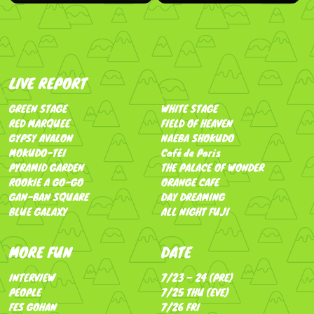
LIVE REPORT
GREEN STAGE
WHITE STAGE
RED MARQUEE
FIELD OF HEAVEN
GYPSY AVALON
NAEBA SHOKUDO
MOKUDO-TEI
Café de Paris
PYRAMID GARDEN
THE PALACE OF WONDER
ROOKIE A GO-GO
ORANGE CAFE
GAN-BAN SQUARE
DAY DREAMING
BLUE GALAXY
ALL NIGHT FUJI
MORE FUN
DATE
INTERVIEW
7/23 – 24 (PRE)
PEOPLE
7/25 THU (EVE)
FES GOHAN
7/26 FRI