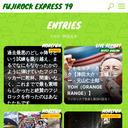
FUJIROCK EXPRESS '19
ENTRIES
TAGS :
阿部光平
MOREFUN
LIVE REPORT
PEOPLE
GYPSY AVALON
過去最悪のどしゃ降りと
いう試練を乗り越え、ま
るでなにもなかったかの
アトミック・カフェ トー
ように弾けていたフジロ
ク【津田大介・玉城デニ
ッカーに乾杯。間違いな
ー・元山仁士郎・
く、これまでで最も素晴
YOH（ORANGE
らしかったと絶賛のフジ
RANGE）】
ロックを作ったのはあな
フジロックで音楽と政治の話を！
たたちです
MOREFUN
MOREFUN
AREA REPORT
AREA REPORT