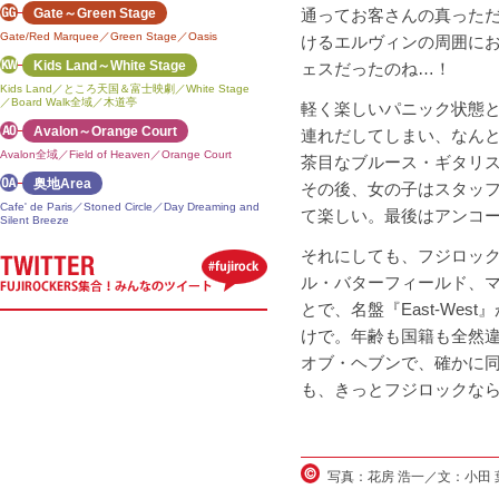
Gate～Green Stage
通ってお客さんの真った
Gate/Red Marquee／Green Stage／Oasis
けるエルヴィンの周囲に
Kids Land～White Stage
ェスだったのね…！
Kids Land／ところ天国＆富士映劇／White Stage
／Board Walk全域／木道亭
軽く楽しいパニック状態
Avalon～Orange Court
連れだしてしまい、なん
Avalon全域／Field of Heaven／Orange Court
茶目なブルース・ギタリ
奥地Area
その後、女の子はスタッ
Cafe' de Paris／Stoned Circle／Day Dreaming and
て楽しい。最後はアンコ
Silent Breeze
それにしても、フジロッ
ル・バターフィールド、マ
とで、名盤『East-We
けで。年齢も国籍も全然
オブ・ヘブンで、確かに
も、きっとフジロックな
写真：花房 浩一／文：小田 