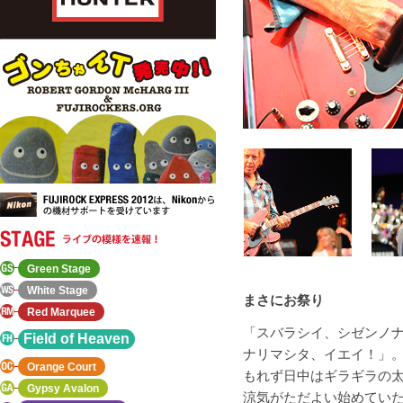
Green Stage
White Stage
まさにお祭り
Red Marquee
「スバラシイ、シゼンノ
Field of Heaven
ナリマシタ、イエイ！」
Orange Court
もれず日中はギラギラの
Gypsy Avalon
涼気がただよい始めてい