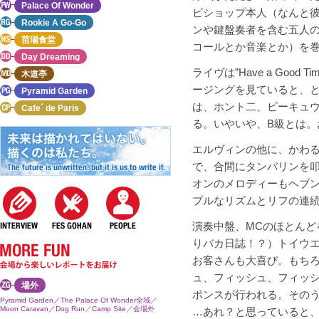
Palace Of Wonder
ビショップ本人（なんと
Rookie A Go-Go
ンや鍵盤奏者を含む五人
苗場食堂
コールとか音楽とか）を
Day Dreaming
ライヴは”Have a Go
木道亭
ージングを見ていると、
Pyramid Garden
は、ホント二、ビーキュ
Cafe´ de Paris
る。いやいや、B級とは。
エルヴィンの他に、かわ
で、合間にタンバリンを
オンのメロディーもヘブ
プルなリズムとリフの連
演奏中盤、MCのほとん
りバカ日誌！？）トイウ
お客さんも大喜び。もちろん「ツ
ュ、フィッシュ、フィッ
場外
ポンスが行われる。その
Pyramid Garden／The Palace Of Wonder全域／
Moon Caravan／Dog Run／Camp Site／会場外
…あれ？と思っていると