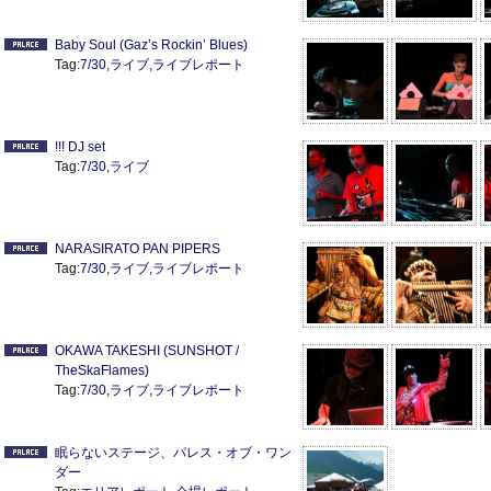
Baby Soul (Gaz’s Rockin’ Blues)
Tag:
7/30
,
ライブ
,
ライブレポート
!!! DJ set
Tag:
7/30
,
ライブ
NARASIRATO PAN PIPERS
Tag:
7/30
,
ライブ
,
ライブレポート
OKAWA TAKESHI (SUNSHOT /
TheSkaFlames)
Tag:
7/30
,
ライブ
,
ライブレポート
眠らないステージ、パレス・オブ・ワン
ダー