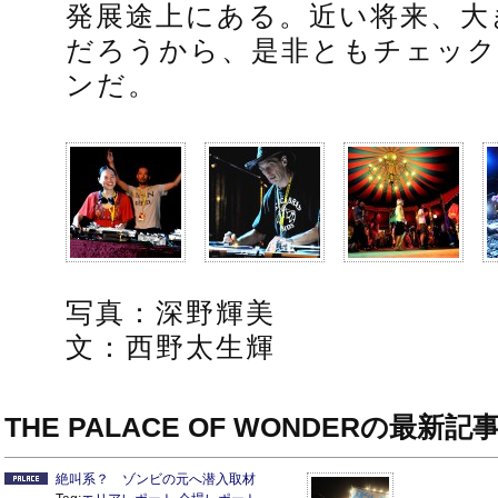
発展途上にある。近い将来、大
だろうから、是非ともチェッ
ンだ。
写真：深野輝美
文：西野太生輝
THE PALACE OF WONDERの最新記
絶叫系？ ゾンビの元へ潜入取材