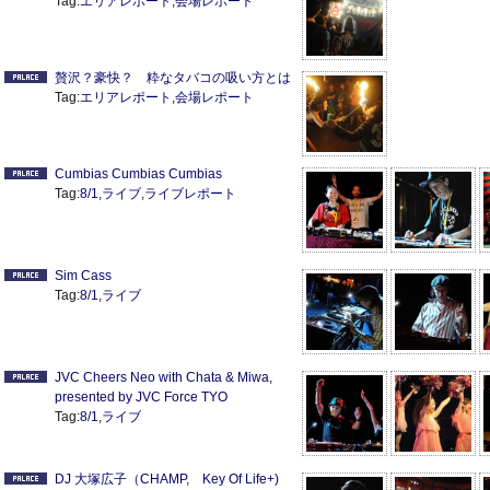
Tag:
エリアレポート
,
会場レポート
贅沢？豪快？ 粋なタバコの吸い方とは
Tag:
エリアレポート
,
会場レポート
Cumbias Cumbias Cumbias
Tag:
8/1
,
ライブ
,
ライブレポート
Sim Cass
Tag:
8/1
,
ライブ
JVC Cheers Neo with Chata & Miwa,
presented by JVC Force TYO
Tag:
8/1
,
ライブ
DJ 大塚広子（CHAMP, Key Of Life+)