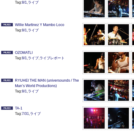
Tag:
8/1
,
ライブ
Willie Martinez Y Mambo Loco
Tag:
8/1
,
ライブ
OZOMATLI
Tag:
8/1
,
ライブ
,
ライブレポート
RYUHEI THE MAN (universounds / The
Man’s World Productions)
Tag:
8/1
,
ライブ
TA-1
Tag:
7/31
,
ライブ