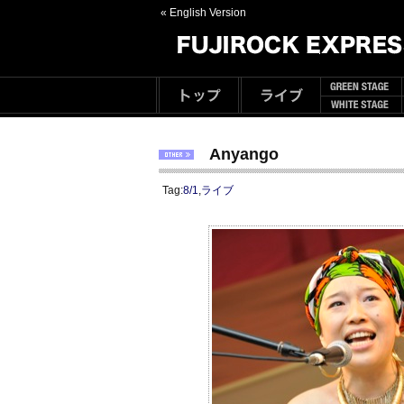
« English Version
Anyango
Tag:
8/1
,
ライブ