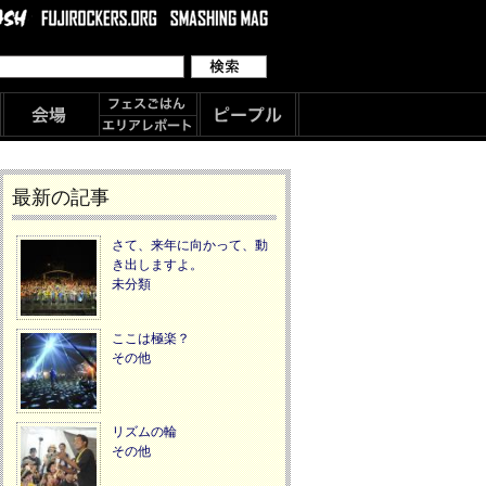
最新の記事
さて、来年に向かって、動
き出しますよ。
未分類
ここは極楽？
その他
リズムの輪
その他