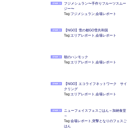
フジメシュラン〜手作りフルーツスムー
ジー〜
Tag:
フジメシュラン
,
会場レポート
【NGO】雪の都GO雪共和国
Tag:
エリアレポート
,
会場レポート
朝のハンモック
Tag:
エリアレポート
,
会場レポート
【NGO】エコライフネットワーク サイ
クリング
Tag:
エリアレポート
,
会場レポート
ニューフェイスフェスごはん～加納食堂
～
Tag:
会場レポート
,
突撃となりのフェスご
はん