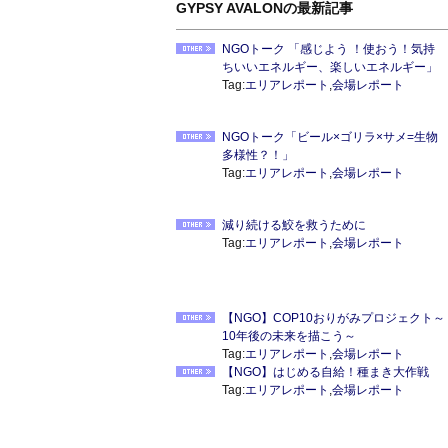
GYPSY AVALONの最新記事
NGOトーク 「感じよう ！使おう！気持
ちいいエネルギー、楽しいエネルギー」
Tag:
エリアレポート
,
会場レポート
NGOトーク「ビール×ゴリラ×サメ=生物
多様性？！」
Tag:
エリアレポート
,
会場レポート
減り続ける鮫を救うために
Tag:
エリアレポート
,
会場レポート
【NGO】COP10おりがみプロジェクト～
10年後の未来を描こう～
Tag:
エリアレポート
,
会場レポート
【NGO】はじめる自給！種まき大作戦
Tag:
エリアレポート
,
会場レポート