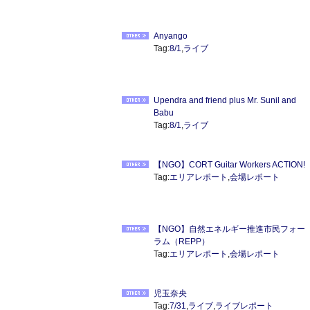
Anyango
Tag:
8/1
,
ライブ
Upendra and friend plus Mr. Sunil and
Babu
Tag:
8/1
,
ライブ
【NGO】CORT Guitar Workers ACTION!
Tag:
エリアレポート
,
会場レポート
【NGO】自然エネルギー推進市民フォー
ラム（REPP）
Tag:
エリアレポート
,
会場レポート
児玉奈央
Tag:
7/31
,
ライブ
,
ライブレポート