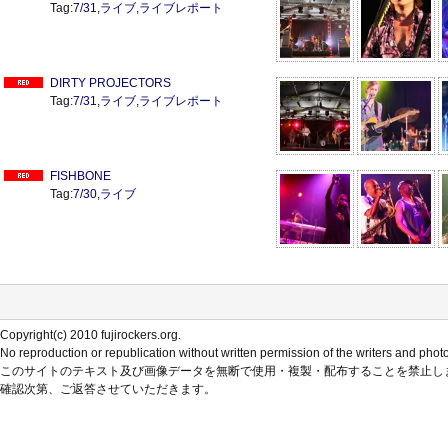
Tag:
7/31
,
ライブ
,
ライブレポート
DIRTY PROJECTORS
Tag:
7/31
,
ライブ
,
ライブレポート
FISHBONE
Tag:
7/30
,
ライブ
Copyright(c) 2010 fujirockers.org.
No reproduction or republication without written permission of the writers and phot
このサイトのテキスト及び画像データを無断で使用・複製・配布することを禁止し
確認次第、ご返答させていただきます。